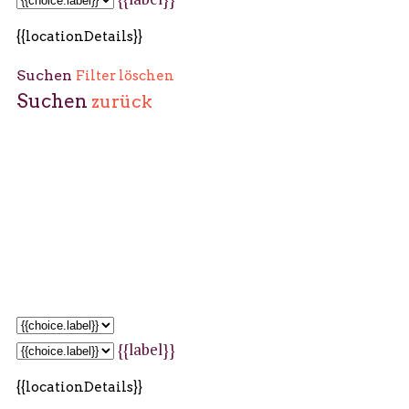
{{locationDetails}}
Suchen
Filter löschen
Suchen
zurück
{{label}}
{{locationDetails}}