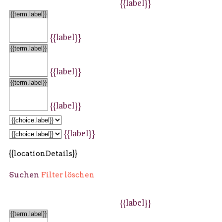
{{label}}
{{label}}
{{label}}
{{label}}
{{label}}
{{locationDetails}}
Suchen
Filter löschen
{{label}}