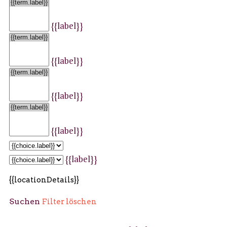
{{label}}
{{label}}
{{label}}
{{label}}
{{label}}
{{locationDetails}}
Suchen
Filter löschen