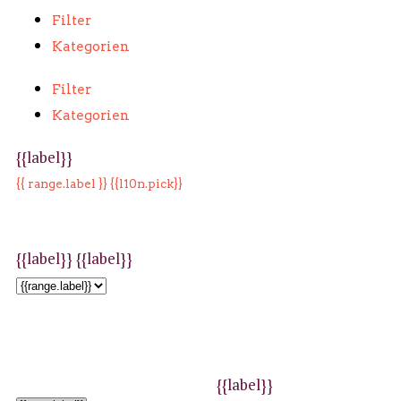
Filter
Kategorien
Filter
Kategorien
{{label}}
{{ range.label }}
{{l10n.pick}}
{{label}}
{{label}}
{{label}}