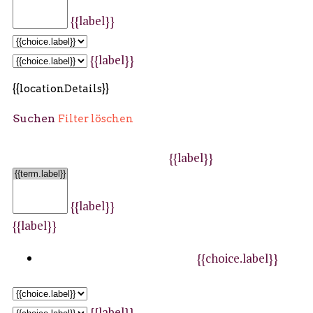
{{label}}
{{label}}
{{locationDetails}}
Suchen
Filter löschen
{{label}}
{{label}}
{{label}}
{{choice.label}}
{{label}}